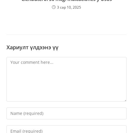
3 сар 10, 2025
Хариулт үлдээнэ үү
Comment
Enter
your
name
Enter