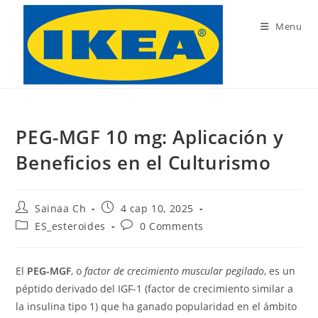
Skip
to
Menu
content
PEG-MGF 10 mg: Aplicación y
Beneficios en el Culturismo
Post
Post
Sainaa Ch
4 сар 10, 2025
author:
published:
Post
Post
ES_esteroides
0 Comments
category:
comments:
El
PEG-MGF
, o
factor de crecimiento muscular pegilado
, es un
péptido derivado del IGF-1 (factor de crecimiento similar a
la insulina tipo 1) que ha ganado popularidad en el ámbito