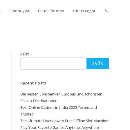
Toggle
а
Өрөөнүүд
Санал болгох
Шинэ содон
website
search
Хайх
ХАЙХ
Recent Posts
Die besten Spielbanken Europas und schönsten
Casino-Destinationen
Best Online Casinos in India 2025 Tested and
Trusted
The Ultimate Overview to Free Offline Slot Machine:
Play Your Favorite Games Anytime, Anywhere