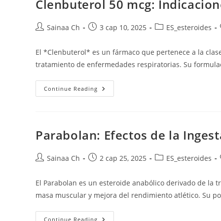
Clenbuterol 50 mcg: Indicacion
En
El
Culturismo
Post
Post
Post
Sainaa Ch
3 сар 10, 2025
ES_esteroides
author:
published:
category:
El *Clenbuterol* es un fármaco que pertenece a la clase
tratamiento de enfermedades respiratorias. Su formul
Clenbuterol
Continue Reading
50
Mcg:
Indicaciones
Y
Usos
Parabolan: Efectos de la Ingest
Post
Post
Post
Sainaa Ch
2 сар 25, 2025
ES_esteroides
author:
published:
category:
El Parabolan es un esteroide anabólico derivado de la 
masa muscular y mejora del rendimiento atlético. Su p
Parabolan:
Continue Reading