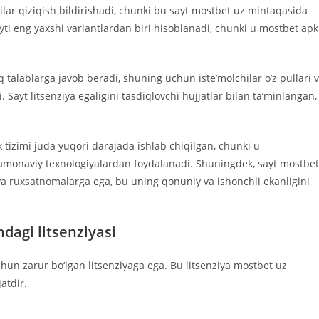
lar qiziqish bildirishadi, chunki bu sayt mostbet uz mintaqasida
ti eng yaxshi variantlardan biri hisoblanadi, chunki u mostbet apk
iq talablarga javob beradi, shuning uchun iste’molchilar o’z pullari 
 Sayt litsenziya egaligini tasdiqlovchi hujjatlar bilan ta’minlangan,
 tizimi juda yuqori darajada ishlab chiqilgan, chunki u
zamonaviy texnologiyalardan foydalanadi. Shuningdek, sayt mostbet
 va ruxsatnomalarga ega, bu uning qonuniy va ishonchli ekanligini
dagi litsenziyasi
chun zarur bo‘lgan litsenziyaga ega. Bu litsenziya mostbet uz
atdir.