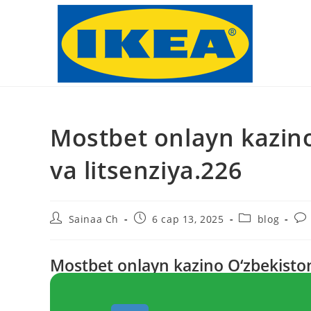
Skip
to
content
Mostbet onlayn kazino
va litsenziya.226
Post
Post
Post
Pos
Sainaa Ch
6 сар 13, 2025
blog
author:
published:
category:
co
Mostbet onlayn kazino O‘zbekistond