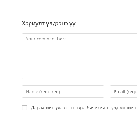
Хариулт үлдээнэ үү
Comment
Enter
Enter
your
your
name
email
Дараагийн удаа сэтгэгдэл бичихийн тулд миний нэ
or
address
username
to
to
comment
comment