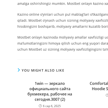
amalga oshirishingiz mumkin. Mostbet onlayn kazino xav
Kazino online o‘yinlari uchun pul mablag‘lari o‘tkazilga
qiladi. Mostbet o‘ynash uchun sizning moliyaviy xavfsizli
hisobingizni boshqarib, moliyaviy amallarni kuzatib bo
Mostbet onlayn kazinoda moliyaviy amallar xavfsizligi u
ma’lumotlaringizni himoya qilish uchun eng yuqori daraja
uchun Mostbet uz sizning moliyaviy xavfsizligingizni ta’
YOU MIGHT ALSO LIKE
1win — зеркало
Comfortab
официального сайта
Hoodie 
букмекера, рабочее на
сегодня.3007 (2)
6 сар 6, 2025