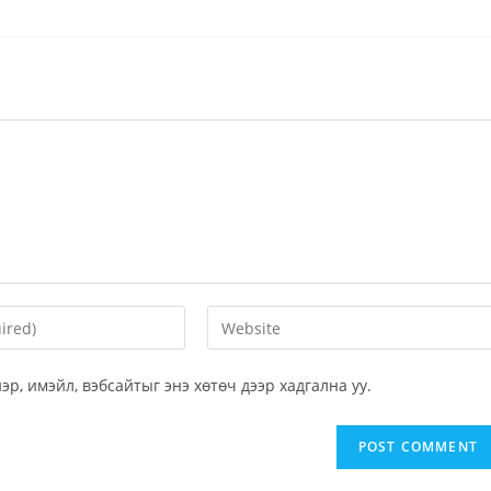
Enter
your
website
р, имэйл, вэбсайтыг энэ хөтөч дээр хадгална уу.
URL
(optional)