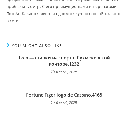
прибыльных игр. С его преимуществами и перевагами,
Пин Ап Казино является одним из лучших онлайн-казино
в сети.
YOU MIGHT ALSO LIKE
1win — ставки на спорт в букмекерской
конторе.1232
6 сар 9, 2025
Fortune Tiger Jogo de Cassino.4165
6 сар 9, 2025