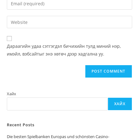
Enter
or
your
username
email
Enter
to
address
your
comment
to
website
comment
URL
Дараагийн удаа сэтгэгдэл бичихийн тулд миний нэр,
(optional)
имэйл, вэбсайтыг энэ хөтөч дээр хадгална уу.
Хайх
ХАЙХ
Recent Posts
Die besten Spielbanken Europas und schönsten Casino-