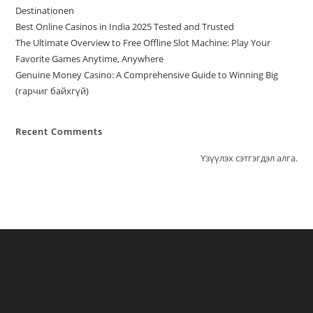
Destinationen
Best Online Casinos in India 2025 Tested and Trusted
The Ultimate Overview to Free Offline Slot Machine: Play Your
Favorite Games Anytime, Anywhere
Genuine Money Casino: A Comprehensive Guide to Winning Big
(гарчиг байхгүй)
Recent Comments
Үзүүлэх сэтгэгдэл алга.