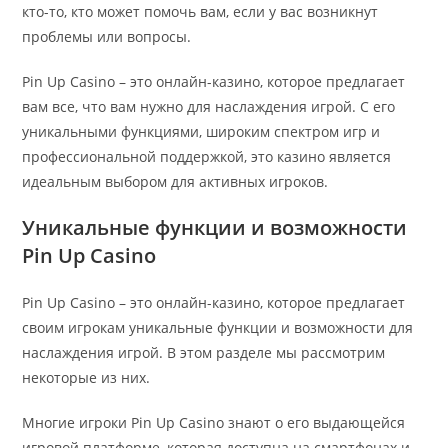
кто-то, кто может помочь вам, если у вас возникнут
проблемы или вопросы.
Pin Up Casino – это онлайн-казино, которое предлагает
вам все, что вам нужно для наслаждения игрой. С его
уникальными функциями, широким спектром игр и
профессиональной поддержкой, это казино является
идеальным выбором для активных игроков.
Уникальные функции и возможности
Pin Up Casino
Pin Up Casino – это онлайн-казино, которое предлагает
своим игрокам уникальные функции и возможности для
наслаждения игрой. В этом разделе мы рассмотрим
некоторые из них.
Многие игроки Pin Up Casino знают о его выдающейся
игровой платформе, которая доступна на смартфонах и