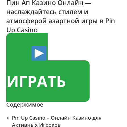
Пин Ап Казино Онлайн —
наслаждайтесь стилем и
атмосферой азартной игры в Pin
Up Casino
ИГРАТЬ
Содержимое
Pin Up Casino – Онлайн Казино для
Активных Игроков