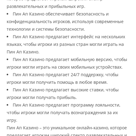
развлекательных и прибыльных игр.
Пин Ап Казино обеспечивает безопасность и
конфиденциальность игроков, используя современные
технологии и системы безопасности.
Пин Ап Казино предлагает интерфейс на нескольких
языках, чтобы игроки из разных стран могли играть на
Пин Ап Казино.
Пин Ап Казино предлагает мобильную версию, чтобы
игроки могли играть на своих мобильных устройствах.
Пин Ап Казино предлагает 24/7 поддержку, чтобы
игроки могли получить помощь в любое время.
Пин Ап Казино предлагает высокие ставки, чтобы
игроки могли получать прибыль.
Пин Ап Казино предлагает программу лояльности,
чтобы игроки могли получать вознаграждения за их
игру.
Пин Ап Казино – это уникальное онлайн-казино, которое
предлагает игрокам широкий спектр развлекательных и