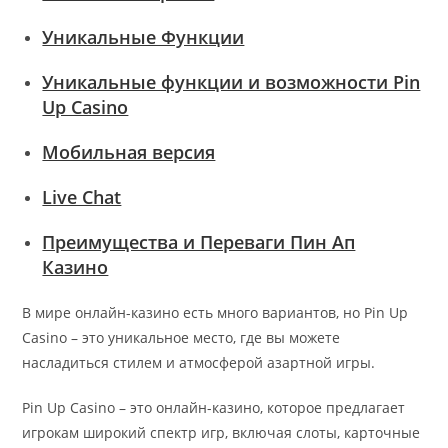
Уникальные Функции
Уникальные функции и возможности Pin
Up Casino
Мобильная версия
Live Chat
Преимущества и Переваги Пин Ап
Казино
В мире онлайн-казино есть много вариантов, но Pin Up
Casino – это уникальное место, где вы можете
насладиться стилем и атмосферой азартной игры.
Pin Up Casino – это онлайн-казино, которое предлагает
игрокам широкий спектр игр, включая слоты, карточные