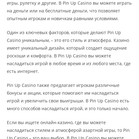
игры, рулетку и другие. В Pin Up Casino вы можете играть
на деньги или на бесплатные деньги, что позволяет
опытным игрокам и новичкам равными условиями.
Один из ключевых факторов, которые делают Pin Up
Casino уникальным, – это его стиль и атмосфера. Казино
имеет уникальный дизайн, который создает ощущение
роскоши и комфорта. В Pin Up Casino вы можете
насладиться игрой в любое время и из любого места, где
есть интернет.
Pin Up Casino также предлагает игрокам различные
бонусы и акции, которые помогают им насладиться
игрой и увеличить свои выигрыши. В Pin Up Casino есть
много способов насладиться игрой, и это только начало.
Если вы ищете онлайн-казино, где вы можете
насладиться стилем и атмосферой азартной игры, то Pin
Up Casino – это ваш выбор. В Pin Up Casino вы можете