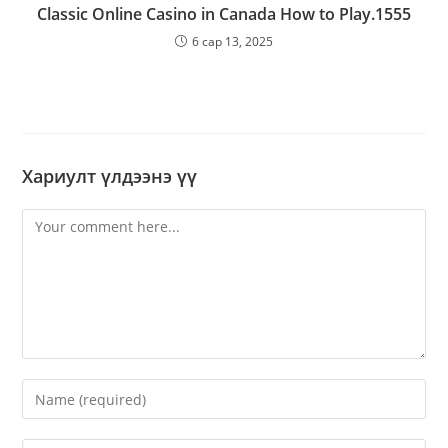
Classic Online Casino in Canada How to Play.1555
6 сар 13, 2025
Хариулт үлдээнэ үү
Comment
Enter
your
name