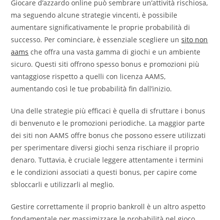
Giocare d’azzardo online può sembrare un’attività rischiosa,
ma seguendo alcune strategie vincenti, è possibile
aumentare significativamente le proprie probabilità di
successo. Per cominciare, è essenziale scegliere un
sito non
aams
che offra una vasta gamma di giochi e un ambiente
sicuro. Questi siti offrono spesso bonus e promozioni più
vantaggiose rispetto a quelli con licenza AAMS,
aumentando così le tue probabilità fin dall’inizio.
Una delle strategie più efficaci è quella di sfruttare i bonus
di benvenuto e le promozioni periodiche. La maggior parte
dei siti non AAMS offre bonus che possono essere utilizzati
per sperimentare diversi giochi senza rischiare il proprio
denaro. Tuttavia, è cruciale leggere attentamente i termini
e le condizioni associati a questi bonus, per capire come
sbloccarli e utilizzarli al meglio.
Gestire correttamente il proprio bankroll è un altro aspetto
fondamentale per massimizzare le probabilità nel gioco