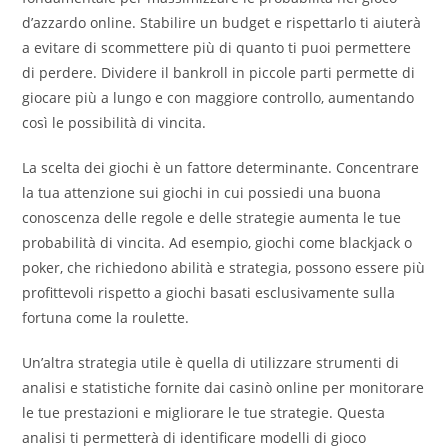
d’azzardo online. Stabilire un budget e rispettarlo ti aiuterà
a evitare di scommettere più di quanto ti puoi permettere
di perdere. Dividere il bankroll in piccole parti permette di
giocare più a lungo e con maggiore controllo, aumentando
così le possibilità di vincita.
La scelta dei giochi è un fattore determinante. Concentrare
la tua attenzione sui giochi in cui possiedi una buona
conoscenza delle regole e delle strategie aumenta le tue
probabilità di vincita. Ad esempio, giochi come blackjack o
poker, che richiedono abilità e strategia, possono essere più
profittevoli rispetto a giochi basati esclusivamente sulla
fortuna come la roulette.
Un’altra strategia utile è quella di utilizzare strumenti di
analisi e statistiche fornite dai casinò online per monitorare
le tue prestazioni e migliorare le tue strategie. Questa
analisi ti permetterà di identificare modelli di gioco