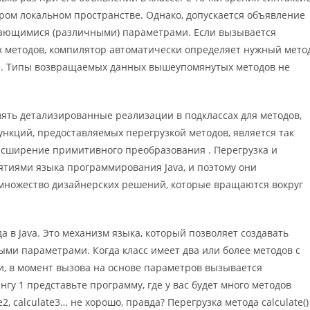
ором локальном пространстве. Однако, допускается объявление
чающимися (различными) параметрами. Если вызывается
х методов, компилятор автоматически определяет нужный мето
ве. Типы возвращаемых данных вышеупомянутых методов не
ять детализированные реализации в подклассах для методов,
ункций, предоставляемых перегрузкой методов, является так
асширение примитивного преобразования . Перегрузка и
тиями языка программирования Java, и поэтому они
множество дизайнерских решений, которые вращаются вокруг
а в Java. Это механизм языка, который позволяет создавать
ыми параметрами. Когда класс имеет два или более методов с
, в момент вызова на основе параметров вызывается
у 1 представьте программу, где у вас будет много методов
te2, calculate3… не хорошо, правда? Перегрузка метода calculate()