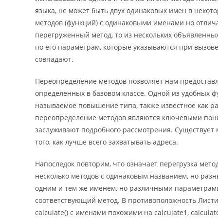
языка, не может быть двух одинаковых имен в некот
методов (функций) с одинаковыми именами но отли
перегруженный метод, то из нескольких объявленны
по его параметрам, которые указываются при вызо
совпадают.
Переопределение методов позволяет нам предоставл
определенных в базовом классе. Одной из удобных ф
называемое повышение типа, также известное как р
переопределение методов являются ключевыми поня
заслуживают подробного рассмотрения. Существует 
того, как лучше всего захватывать адреса.
Напоследок повторим, что означает перегрузка метод
несколько методов с одинаковым названием, но разн
одним и тем же именем, но различными параметрами
соответствующий метод. В противоположность Листинг
calculate() с именами похожими на calculate1, calcula