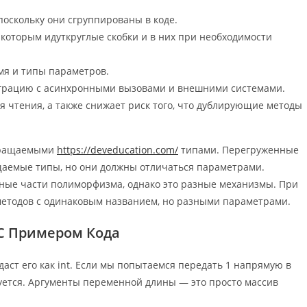
поскольку они сгруппированы в коде.
 которым идуткруглые скобки и в них при необходимости
мя и типы параметров.
теграцию с асинхронными вызовами и внешними системами.
я чтения, а также снижает риск того, что дублирующие методы
звращаемыми
https://deveducation.com/
типами. Перегруженные
щаемые типы, но они должны отличаться параметрами.
жные части полиморфизма, однако это разные механизмы. При
 методов с одинаковым названием, но разными параметрами.
 С Примером Кода
даст его как int. Если мы попытаемся передать 1 напрямую в
руется. Аргументы переменной длины — это просто массив