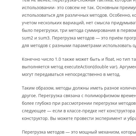
использовании- это совсем не так. Основным преимущ
использоваться для различных методов. Особенно, ко
учетом нескольких вариаций, нет смысла придумыват
было перегрузки, три метода суммирования в первом
sum2 и sum3. Перегрузка методов — это приём прог
для методов с разными параметрами использовать од
Конечно число 1.0 также может быть и float, но тип
выполняется метод executeAction(double var). Аргум
могут передаваться непосредственно в метод.
Таким образом, методы должны иметь разное количес
другое. Перегрузка связана с полиморфизмом време
более глубоко при рассмотрении перегрузки методо
следующее — если в классе-предке нет конструктора
конструктор. Вы можете провести эксперимент и убра
Перегрузка методов — это мощный механизм, которы