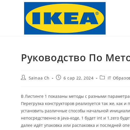
Skip
to
content
Руководство По Мето
Post
Post
Post
Sainaa Ch
6 сар 22, 2024
IT Образо
author:
published:
category:
В Листинге 1 показаны методы с разными параметра
Перегрузка конструкторов реализуется так же, как и 
установить различные способы начальной инициализ
непосредственно в java-коде, 1 будет int и 1.zero б
далее идёт упаковка или распаковка и последней оп