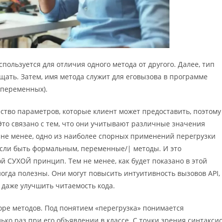
пользуется для отличия одного метода от другого. Далее, тип
ащать. Затем, имя метода служит для еговызова в программе
переменных).
ство параметров, которые клиент может предоставить, поэтому
Это связано с тем, что они учитывают различные значения
 не менее, одно из наиболее спорных применений перегрузки
, если быть формальным, переменные/| методы. И это
ой СУХОЙ принцип. Тем не менее, как будет показано в этой
гда полезны. Они могут повысить интуитивность вызовов API,
 даже улучшить читаемость кода.
оре методов. Под понятием «перегрузка» понимается
ько раз при его объявлении в классе. С точки зрения синтакси