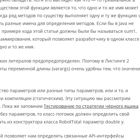
еством этой функции является то, что одно и то же имя может
гда ряд методов по существу выполняет одну и ту же функцию 
ь разные имена для определения методов. Если бы в Java не
 примере кода этой статьи должны были бы называться sum1,
раммирования, который позволяет разработчику в одном классе
но и то же имя.
 таких литералов предопредопределен. Поэтому в Листинге 2
енты переменной длины (varargs) очень удобны тем, что значен
тво параметров или разные типы параметров, или и то, и
ни компиляции (статическим). Эту ситуацию мы рассмотрим
в. Пока же запомним
Тестирование по стратегии чёрного ящика
 без параметров, то класс-потомок должен определить свой
ть из конструктора класса RobotTotal параметр double y.
й позволяет нам определять связанные API-интерфейсы