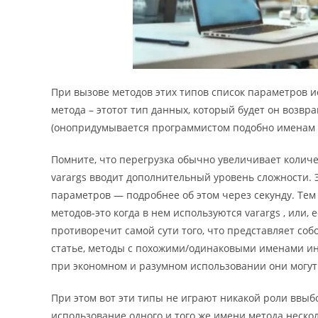
При вызове методов этих типов список параметров ис
метода – этотот тип данных, который будет он возвр
(онопридумывается программистом подобно именам 
Помните, что перегрузка обычно увеличивает количе
varargs вводит дополнительный уровень сложности. 
параметров — подробнее об этом через секунду. Тем
методов-это когда в нем используются varargs , или
противоречит самой сути того, что представляет соб
статье, методы с похожими/одинаковыми именами ино
при экономном и разумном использовании они могут
При этом вот эти типы не играют никакой роли ввыб
использование одного и того же имени метода нескол