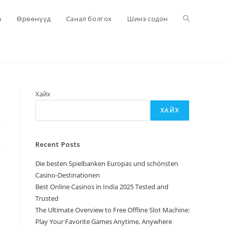
Toggle
а
Өрөөнүүд
Санал болгох
Шинэ содон
website
search
Хайх
ХАЙХ
Recent Posts
Die besten Spielbanken Europas und schönsten
Casino-Destinationen
Best Online Casinos in India 2025 Tested and
Trusted
The Ultimate Overview to Free Offline Slot Machine:
Play Your Favorite Games Anytime, Anywhere