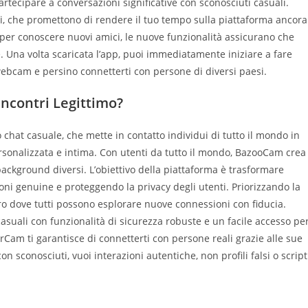
artecipare a conversazioni significative con sconosciuti casuali.
, che promettono di rendere il tuo tempo sulla piattaforma ancora
 per conoscere nuovi amici, le nuove funzionalità assicurano che
Una volta scaricata l’app, puoi immediatamente iniziare a fare
 webcam e persino connetterti con persone di diversi paesi.
Incontri Legittimo?
 chat casuale, che mette in contatto individui di tutto il mondo in
rsonalizzata e intima. Con utenti da tutto il mondo, BazooCam crea
ackground diversi. L’obiettivo della piattaforma è trasformare
oni genuine e proteggendo la privacy degli utenti. Priorizzando la
o dove tutti possono esplorare nuove connessioni con fiducia.
uali con funzionalità di sicurezza robuste e un facile accesso pe
Cam ti garantisce di connetterti con persone reali grazie alle sue
n sconosciuti, vuoi interazioni autentiche, non profili falsi o script