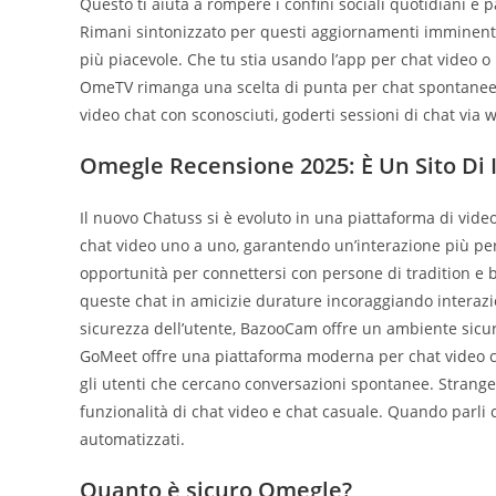
Questo ti aiuta a rompere i confini sociali quotidiani e p
Rimani sintonizzato per questi aggiornamenti imminenti
più piacevole. Che tu stia usando l’app per chat video o
OmeTV rimanga una scelta di punta per chat spontanee. 
video chat con sconosciuti, goderti sessioni di chat via
Omegle Recensione 2025: È Un Sito Di 
Il nuovo Chatuss si è evoluto in una piattaforma di video
chat video uno a uno, garantendo un’interazione più pe
opportunità per connettersi con persone di tradition e b
queste chat in amicizie durature incoraggiando interazi
sicurezza dell’utente, BazooCam offre un ambiente sicur
GoMeet offre una piattaforma moderna per chat video cas
gli utenti che cercano conversazioni spontanee. Stranger
funzionalità di chat video e chat casuale. Quando parli co
automatizzati.
Quanto è sicuro Omegle?