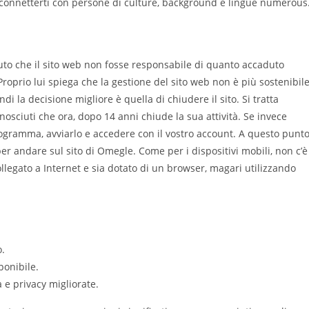
 connetterti con persone di culture, background e lingue numerous
nuto che il sito web non fosse responsabile di quanto accaduto
Proprio lui spiega che la gestione del sito web non è più sostenibile
i la decisione migliore è quella di chiudere il sito. Si tratta
nosciuti che ora, dopo 14 anni chiude la sua attività. Se invece
rogramma, avviarlo e accedere con il vostro account. A questo punto
per andare sul sito di Omegle. Come per i dispositivi mobili, non c’è
ollegato a Internet e sia dotato di un browser, magari utilizzando
o.
ponibile.
e privacy migliorate.