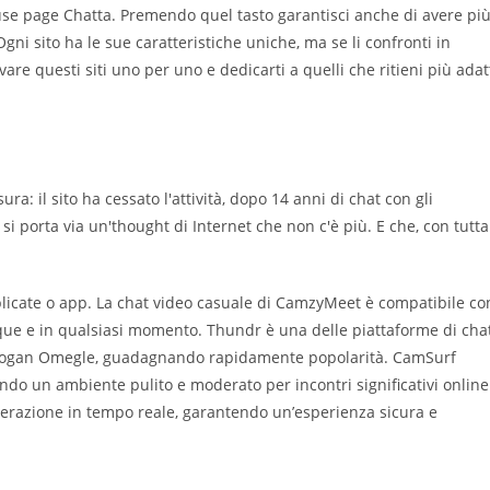
 house page Chatta. Premendo quel tasto garantisci anche di avere pi
Ogni sito ha le sue caratteristiche uniche, ma se li confronti in
are questi siti uno per uno e dedicarti a quelli che ritieni più adat
a: il sito ha cessato l'attività, dopo 14 anni di chat con gli
i porta via un'thought di Internet che non c'è più. E che, con tutta
mplicate o app. La chat video casuale di CamzyMeet è compatibile co
nque e in qualsiasi momento. Thundr è una delle piattaforme di cha
 slogan Omegle, guadagnando rapidamente popolarità. CamSurf
endo un ambiente pulito e moderato per incontri significativi online
derazione in tempo reale, garantendo un’esperienza sicura e