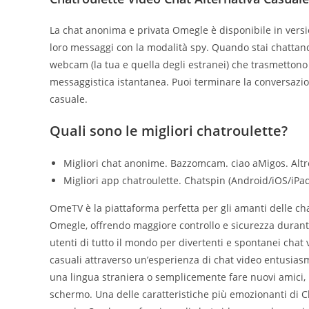
La chat anonima e privata Omegle è disponibile in versio
loro messaggi con la modalità spy. Quando stai chatta
webcam (la tua e quella degli estranei) che trasmettono
messaggistica istantanea. Puoi terminare la conversazi
casuale.
Quali sono le migliori chatroulette?
Migliori chat anonime. Bazzomcam. ciao aMigos. Altr
Migliori app chatroulette. Chatspin (Android/iOS/iP
OmeTV è la piattaforma perfetta per gli amanti delle chat
Omegle, offrendo maggiore controllo e sicurezza durante
utenti di tutto il mondo per divertenti e spontanei chat 
casuali attraverso un’esperienza di chat video entusias
una lingua straniera o semplicemente fare nuovi amici,
schermo. Una delle caratteristiche più emozionanti di Ch