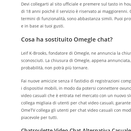
Devi collegarti al sito ufficiale e premere sul tasto in
di 18 anni poiché il servizio è riservato ai maggiorenni. 
termini di funzionalità, sono abbastanza simili. Puoi prov
e in base ai tuoi gusti.
Cosa ha sostituito Omegle chat?
Leif K-Brooks, fondatore di Omegle, ne annuncia la chiusur
sconosciuti. La chiusura di Omegle, appena annunciata, s
probabilità, non potrà più tornare.
Fai nuove amicizie senza il fastidio di registrazioni co
i dispositivi mobili, in modo da potersi connettere ovu
video casuali che è entrata nel mercato con un nuovo
collega migliaia di utenti per chat video casuali, garant
OmeTV collega gli utenti per chat video casuali con mo
piacevole per tutti.
Chatroulette Video Chat Alternativa Casuale