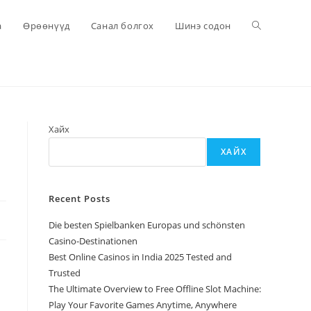
Toggle
а
Өрөөнүүд
Санал болгох
Шинэ содон
website
search
Хайх
ХАЙХ
Recent Posts
Die besten Spielbanken Europas und schönsten
Casino-Destinationen
Best Online Casinos in India 2025 Tested and
Trusted
The Ultimate Overview to Free Offline Slot Machine:
Play Your Favorite Games Anytime, Anywhere