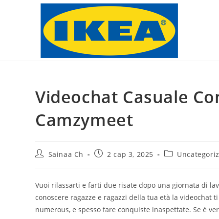
Skip
to
content
Videochat Casuale Co
Camzymeet
Post
Post
Post
Sainaa Ch
2 сар 3, 2025
Uncategori
author:
published:
category:
Vuoi rilassarti e farti due risate dopo una giornata di l
conoscere ragazze e ragazzi della tua età la videochat t
numerous, e spesso fare conquiste inaspettate. Se è vero