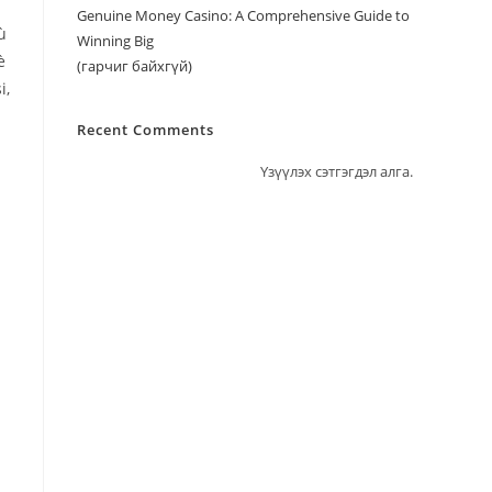
Genuine Money Casino: A Comprehensive Guide to
ù
Winning Big
è
(гарчиг байхгүй)
i,
Recent Comments
Үзүүлэх сэтгэгдэл алга.