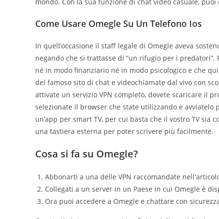
mondo. Con la sua funzione di chat video casuale, puoi
Come Usare Omegle Su Un Telefono Ios
In quell’occasione il staff legale di Omegle aveva soste
negando che si trattasse di “un rifugio per i predatori”. 
né in modo finanziario né in modo psicologico e che quind
del famoso sito di chat e videochiamate dal vivo con sco
attivate un servizio VPN completo, dovete scaricare il p
selezionate il browser che state utilizzando e avviatelo 
un’app per smart TV, per cui basta che il vostro TV sia c
una tastiera esterna per poter scrivere più facilmente.
Cosa si fa su Omegle?
Abbonarti a una delle VPN raccomandate nell'articol
Collegati a un server in un Paese in cui Omegle è dis
Ora puoi accedere a Omegle e chattare con sicurezza 