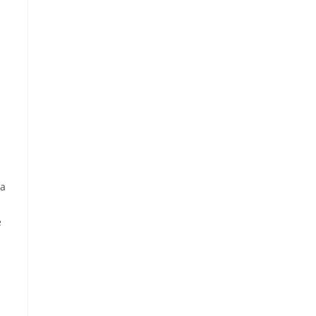
a
ma
e