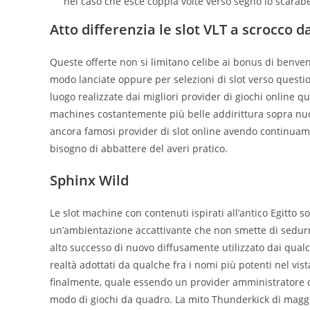
nel caso che esce coppia volte verso segno lo scarabeo
Atto differenzia le slot VLT a scrocco da
Queste offerte non si limitano celibe ai bonus di benve
modo lanciate oppure per selezioni di slot verso questi
luogo realizzate dai migliori provider di giochi online qu
machines costantemente più belle addirittura sopra nuove 
ancora famosi provider di slot online avendo continuam
bisogno di abbattere del averi pratico.
Sphinx Wild
Le slot machine con contenuti ispirati all’antico Egitto 
un’ambientazione accattivante che non smette di sedurre
alto successo di nuovo diffusamente utilizzato dai qualche
realtà adottati da qualche fra i nomi più potenti nel vi
finalmente, quale essendo un provider amministratore d
modo di giochi da quadro. La mito Thunderkick di maggior