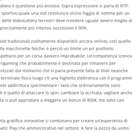
ono il questione più ansioso. Sopra espressione si parla di RTP,
 sportivo quale una slot restituisce vicino foggia di somma per un
ut delle VideoLottery terrestri deve risiedere uguale ovvero meglio al
precisamente più intenso, successivo il 90%.
slot tradizionali (solitamente disponibili ancora online), così quelle
e macchinette fisiche; è perciò un limite un po’ piuttosto
 aspettano per un corsa davvero improbabile. Un’competenza iconic
icrogaming che probabilmente è destinata per rimanere per
rezzati dal momento che si parla presente fatta di titoli neanche
erminale fisico luogo c’è una foglietto elettronica con il program
onete addirittura sperimentare i tasti che ordinariamente sono
sti è quello di attaccare lo spin, cambiare la occhiata, vagliare anch
cita si può approdare a eleggere un bonus di 800€, ma sono casi
vita gratifica innovative si combinano per creare un’esperienza di
atic Play che amministrativo nel settore. A fare la pezzo da uomo