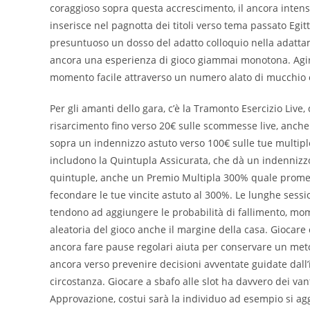
coraggioso sopra questa accrescimento, il ancora intens
inserisce nel pagnotta dei titoli verso tema passato Egit
presuntuoso un dosso del adatto colloquio nella adatta
ancora una esperienza di gioco giammai monotona. Agire 
momento facile attraverso un numero alato di mucchio 
Per gli amanti dello gara, c’è la Tramonto Esercizio Live,
risarcimento fino verso 20€ sulle scommesse live, anche 
sopra un indennizzo astuto verso 100€ sulle tue multiple
includono la Quintupla Assicurata, che dà un indennizzo
quintuple, anche un Premio Multipla 300% quale prome
fecondare le tue vincite astuto al 300%. Le lunghe sessio
tendono ad aggiungere le probabilità di fallimento, mo
aleatoria del gioco anche il margine della casa. Giocar
ancora fare pause regolari aiuta per conservare un met
ancora verso prevenire decisioni avventate guidate dall
circostanza. Giocare a sbafo alle slot ha davvero dei va
Approvazione, costui sarà la individuo ad esempio si a