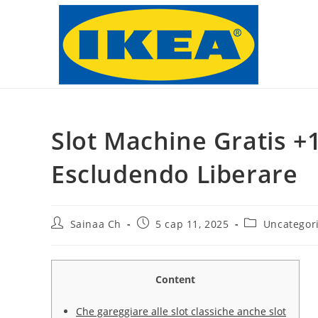
Skip
to
content
Slot Machine Gratis 
Escludendo Liberare
Post
Post
Post
Sainaa Ch
5 сар 11, 2025
Uncategor
author:
published:
category:
Content
Che gareggiare alle slot classiche anche slot