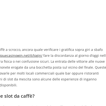
ffè a scrocco, ancora quale verificare i gratifica sopra giri a sbafo
iquecasinowin.net/it/login/
fare la discordanza al giorno d’oggi nel
 fisica o nei confusione sicuri.
La entrata delle vittorie alle nuove
onete erogate da una bocchetta posta sul vicino del finale. Quest
ovarle per molti locali commerciali quale bar oppure ristoranti
chi di slot da mescita sono alcune delle esperienze di inganno
isponibili.
e slot da caffè?