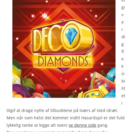
gi
v
e
r
di
g
fl
e
k
si
bi
lit
et
i
tilgif at drage nytte af tilbuddene på tværs af sted idræt.
Men når som helst det kommer indtil Hasardspil er det fuld
lykkelig tanke at kigge alt oveni
se denne side
gang.