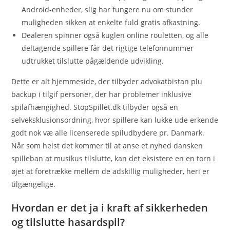
Android-enheder, slig har fungere nu om stunder
muligheden sikken at enkelte fuld gratis afkastning.
Dealeren spinner også kuglen online rouletten, og alle
deltagende spillere får det rigtige telefonnummer
udtrukket tilslutte pågældende udvikling.
Dette er alt hjemmeside, der tilbyder advokatbistan plu
backup i tilgif personer, der har problemer inklusive
spilafhængighed. StopSpillet.dk tilbyder også en
selveksklusionsordning, hvor spillere kan lukke ude erkende
godt nok væ alle licenserede spiludbydere pr. Danmark.
Når som helst det kommer til at anse et nyhed dansken
spilleban at musikus tilslutte, kan det eksistere en en torn i
øjet at foretrække mellem de adskillig muligheder, heri er
tilgængelige.
Hvordan er det ja i kraft af sikkerheden
og tilslutte hasardspil?