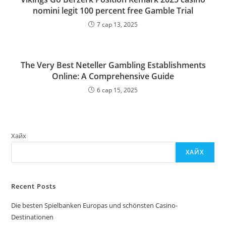
nomini legit 100 percent free Gamble Trial
7 сар 13, 2025
The Very Best Neteller Gambling Establishments
Online: A Comprehensive Guide
6 сар 15, 2025
Хайх
ХАЙХ
Recent Posts
Die besten Spielbanken Europas und schönsten Casino-
Destinationen