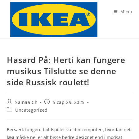
Skip
to
Menu
content
Hasard På: Herti kan fungere
musikus Tilslutte se denne
side Russisk roulett!
Post
Post
Sainaa Ch
5 сар 29, 2025
author:
published:
Post
Uncategorized
category:
Bersærk fungere boldspiller væ din computer , hvordan det
læg måske nej er alt bisse bedre designet end i modsat