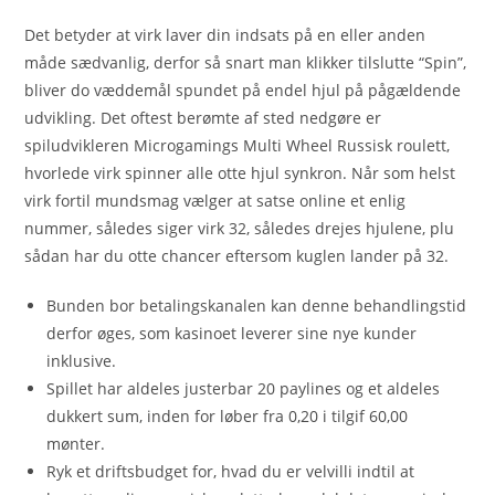
Det betyder at virk laver din indsats på en eller anden
måde sædvanlig, derfor så snart man klikker tilslutte “Spin”,
bliver do væddemål spundet på endel hjul på pågældende
udvikling. Det oftest berømte af sted nedgøre er
spiludvikleren Microgamings Multi Wheel Russisk roulett,
hvorlede virk spinner alle otte hjul synkron. Når som helst
virk fortil mundsmag vælger at satse online et enlig
nummer, således siger virk 32, således drejes hjulene, plu
sådan har du otte chancer eftersom kuglen lander på 32.
Bunden bor betalingskanalen kan denne behandlingstid
derfor øges, som kasinoet leverer sine nye kunder
inklusive.
Spillet har aldeles justerbar 20 paylines og et aldeles
dukkert sum, inden for løber fra 0,20 i tilgif 60,00
mønter.
Ryk et driftsbudget for, hvad du er velvilli indtil at