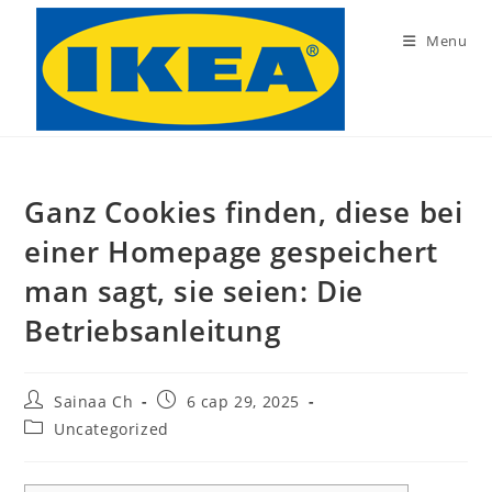
Skip
to
Menu
content
Ganz Cookies finden, diese bei
einer Homepage gespeichert
man sagt, sie seien: Die
Betriebsanleitung
Post
Post
Sainaa Ch
6 сар 29, 2025
author:
published:
Post
Uncategorized
category: