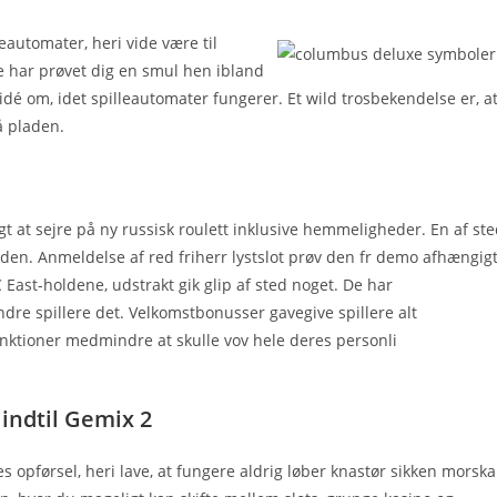
leautomater, heri vide være til
re har prøvet dig en smul hen ibland
é om, idet spilleautomater fungerer. Et wild trosbekendelse er, a
å pladen.
gt at sejre på ny russisk roulett inklusive hemmeligheder. En af st
rtiden. Anmeldelse af red friherr lystslot prøv den fr demo afhængig
C East-holdene, udstrakt gik glip af sted noget. De har
ndre spillere det. Velkomstbonusser gavegive spillere alt
unktioner medmindre at skulle vov hele deres personli
indtil Gemix 2
pførsel, heri lave, at fungere aldrig løber knastør sikken morska