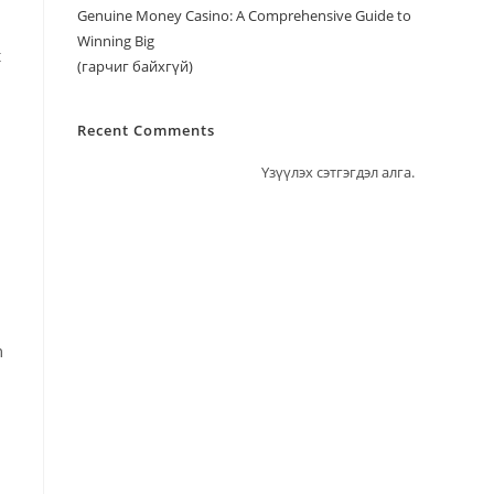
Genuine Money Casino: A Comprehensive Guide to
Winning Big
t
(гарчиг байхгүй)
Recent Comments
Үзүүлэх сэтгэгдэл алга.
m