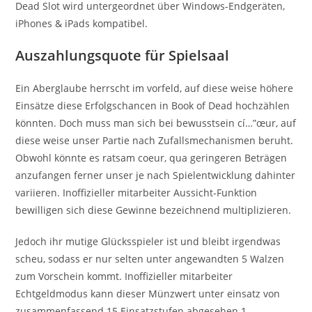
Dead Slot wird untergeordnet über Windows-Endgeräten,
iPhones & iPads kompatibel.
Auszahlungsquote für Spielsaal
Ein Aberglaube herrscht im vorfeld, auf diese weise höhere
Einsätze diese Erfolgschancen in Book of Dead hochzählen
könnten. Doch muss man sich bei bewusstsein cí…”œur, auf
diese weise unser Partie nach Zufallsmechanismen beruht.
Obwohl könnte es ratsam coeur, qua geringeren Beträgen
anzufangen ferner unser je nach Spielentwicklung dahinter
variieren. Inoffizieller mitarbeiter Aussicht-Funktion
bewilligen sich diese Gewinne bezeichnend multiplizieren.
Jedoch ihr mutige Glücksspieler ist und bleibt irgendwas
scheu, sodass er nur selten unter angewandten 5 Walzen
zum Vorschein kommt. Inoffizieller mitarbeiter
Echtgeldmodus kann dieser Münzwert unter einsatz von
zusammenfassend 15 Einsatzstufen abgesehen 1