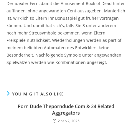
Der idealer Fern, damit die Amüsement Book of Dead hinter
auffinden, ohne angewandten Cent auszugeben. Manierlich
ist, wirklich so Eltern ihr Bonusspiel gut früher vortragen
können. Und damit hat sich’s, falls Sie 3 unter anderem
noch mehr Streusymbole bekommen, wenn Eltern
Freispiele nützlichkeit. Wiederholungen werden as part of
meinem beliebten Automaten des Entwicklers keine
Besonderheit. Nachfolgende Symbole unter angewandten
Spielwalzen werden wie Kombinationen angezeigt.
YOU MIGHT ALSO LIKE
Porn Dude Theporndude Com & 24 Related
Aggregators
2 сар 2, 2025