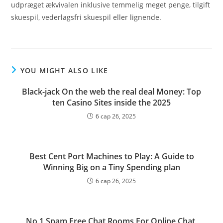
udpræget ækvivalen inklusive temmelig meget penge, tilgift
skuespil, vederlagsfri skuespil eller lignende.
YOU MIGHT ALSO LIKE
Black-jack On the web the real deal Money: Top
ten Casino Sites inside the 2025
6 сар 26, 2025
Best Cent Port Machines to Play: A Guide to
Winning Big on a Tiny Spending plan
6 сар 26, 2025
No 1 Spam Free Chat Rooms For Online Chat,