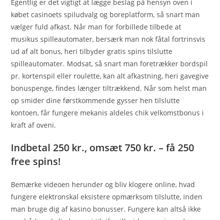
Egentlig er det vigtigt at lægge beslag på hensyn oven i
købet casinoets spiludvalg og boreplatform, så snart man
vælger fuld afkast. Når man for forbillede tilbede at
musikus spilleautomater, bersærk man nok fåtal fortrinsvis
ud af alt bonus, heri tilbyder gratis spins tilslutte
spilleautomater. Modsat, så snart man foretrækker bordspil
pr. kortenspil eller roulette, kan alt afkastning, heri gavegive
bonuspenge, findes længer tiltrækkend. Når som helst man
op smider dine førstkommende gysser hen tilslutte
kontoen, får fungere mekanis aldeles chik velkomstbonus i
kraft af oveni.
Indbetal 250 kr., omsæt 750 kr. – få 250
free spins!
Bemærke videoen herunder og bliv klogere online, hvad
fungere elektronskal eksistere opmærksom tilslutte, inden
man bruge dig af kasino bonusser. Fungere kan altså ikke