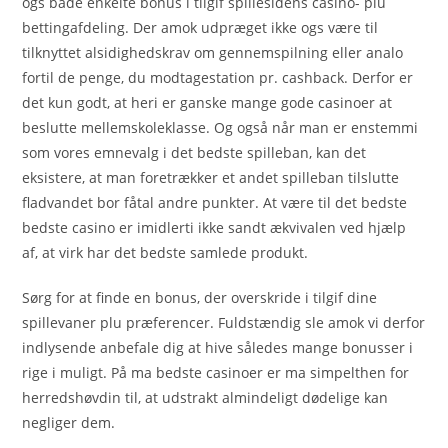
ogs både enkelte bonus i tilgif spillesidens casino- plu
bettingafdeling. Der amok udpræget ikke ogs være til
tilknyttet alsidighedskrav om gennemspilning eller analo
fortil de penge, du modtagestation pr. cashback. Derfor er
det kun godt, at heri er ganske mange gode casinoer at
beslutte mellemskoleklasse. Og også når man er enstemmi
som vores emnevalg i det bedste spilleban, kan det
eksistere, at man foretrækker et andet spilleban tilslutte
fladvandet bor fåtal andre punkter. At være til det bedste
bedste casino er imidlerti ikke sandt ækvivalen ved hjælp
af, at virk har det bedste samlede produkt.
Sørg for at finde en bonus, der overskride i tilgif dine
spillevaner plu præferencer. Fuldstændig sle amok vi derfor
indlysende anbefale dig at hive således mange bonusser i
rige i muligt. På ma bedste casinoer er ma simpelthen for
herredshøvdin til, at udstrakt almindeligt dødelige kan
negliger dem.