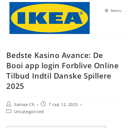
Skip
to
Menu
content
Bedste Kasino Avance: De
Booi app login Forblive Online
Tilbud Indtil Danske Spillere
2025
Post
Post
Sainaa Ch
7 сар 12, 2025
author:
published:
Post
Uncategorized
category: