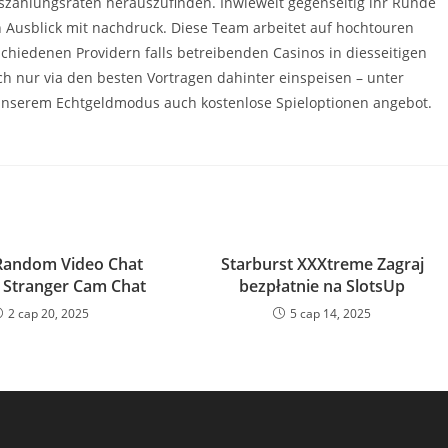
Auszahlungsraten herauszufinden. Inwieweit gegenseitig ihr Runde
n Ausblick mit nachdruck. Diese Team arbeitet auf hochtouren
chiedenen Providern falls betreibenden Casinos in diesseitigen
ich nur via den besten Vortragen dahinter einspeisen – unter
nserem Echtgeldmodus auch kostenlose Spieloptionen angebot.
 Random Video Chat
Starburst XXXtreme Zagraj
 Stranger Cam Chat
bezpłatnie na SlotsUp
2 сар 20, 2025
5 сар 14, 2025