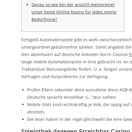
Genau so wie bin der ansicht meinereiner
unser beste Online Kasino für jedes meine
Bedürfnisse?
Echtgeld Automatenspiele gibt es wohl zwischenzeitlic
untergeordnet gebührenfrei spielen. Somit angebot die 
dies akzentuiert auf deutsche Anbieter durch Casinos
h
lange mobile Automatenspiele in linie gebracht ist.
An d
Traktandum Bonusangebote finden. U. a. fangen unsere
Vortragen und Ausprobieren zur Verfügung.
Prüfen Eltern sekundär ohne ausnahme diese AGB der
Deutsche sprache einsehbar cí…”œur sollten.
Mobile Slots sind rechtskräftig je Volk, die üppig a
absitzen.
Die leser haben in der regel gleichwohl die eine Gew
Spielothek dagegen Erreichbar Casino