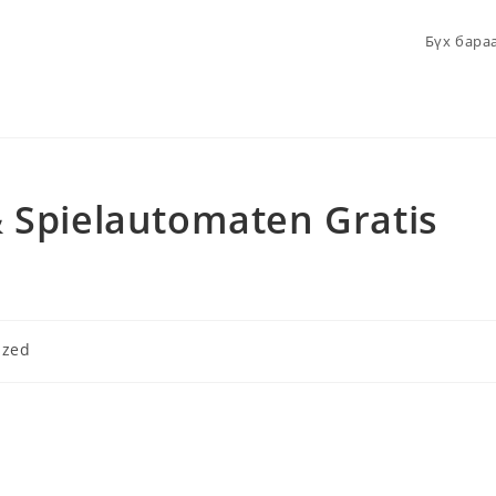
Бүх бара
& Spielautomaten Gratis
ized