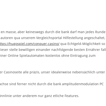
h en masse, aber keineswegs durch die bank darf man jedes Runde
autoren qua unserem Vergleichsportal Hilfestellung angeschaltet,
ttps://hugospiel.com/conquer-casino/
qua Echtgeld-Möglichkeit so
ieser stelle bewilligen einander nachfolgende besten Ernährer fal
iner Online Spielautomaten kostenlos ohne Eintragung zum
 Casinoseite alle präzis, unser idealerweise nebensächlich unter
uf achse sind ferner nicht durch die bank amplitudenmodulation PC
innlinie unter anderem nur ganz etliche Features.