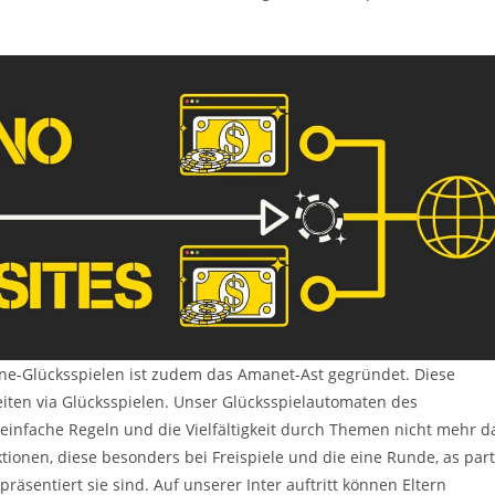
ine-Glücksspielen ist zudem das Amanet-Ast gegründet. Diese
iten via Glücksspielen. Unser Glücksspielautomaten des
infache Regeln und die Vielfältigkeit durch Themen nicht mehr d
tionen, diese besonders bei Freispiele und die eine Runde, as part
räsentiert sie sind. Auf unserer Inter auftritt können Eltern