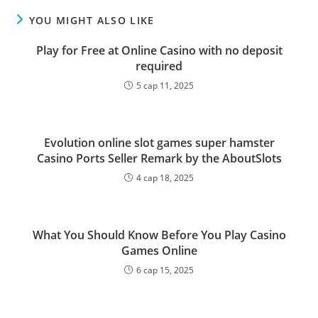
YOU MIGHT ALSO LIKE
Play for Free at Online Casino with no deposit
required
5 сар 11, 2025
Evolution online slot games super hamster
Casino Ports Seller Remark by the AboutSlots
4 сар 18, 2025
What You Should Know Before You Play Casino
Games Online
6 сар 15, 2025