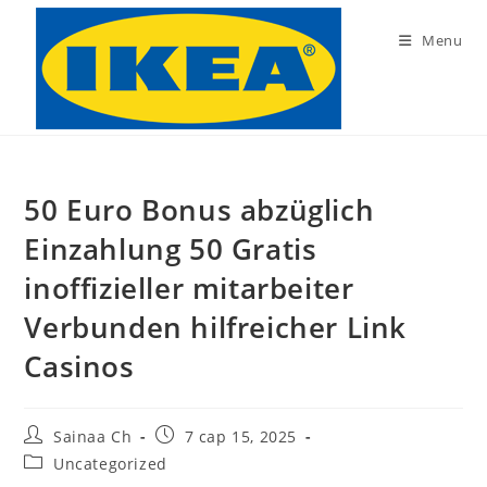
Skip
to
Menu
content
50 Euro Bonus abzüglich
Einzahlung 50 Gratis
inoffizieller mitarbeiter
Verbunden hilfreicher Link
Casinos
Post
Post
Sainaa Ch
7 сар 15, 2025
author:
published:
Post
Uncategorized
category: