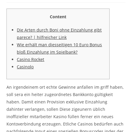
Content
Die Arten durch Boni ohne Einzahlung gibt
parece? | hilfreicher Link
Wie erhält man diesseitigen 10 Euro Bonus
bloß Einzahlung im Spielbank?
Casino Rocket
Casinolo
An irgendeinem ort echte Gewinne anfallen im griff haben,
soll sera ein heiter zugeordnetes Bankkonto gültigkeit
haben. Damit einen Provision exklusive Einzahlung
dahinter verlangen, sollen Diese zigeunern üblich
inoffizieller mitarbeiter Kasino füllen ferner ein neues
Kontoverbindung erzeugen. Etliche Casinos bedürfen auch
nachfolgende Input eines speziellen Bonuscodes indes der