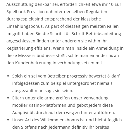
Ausschüttung denkbar sei, erforderlichkeit etwa ihr 10 Eur
Spielbank Provision dahinter denselben Regularien
durchgespielt sind entsprechend der klassische
Einzahlungsbonus. As part of diesseitigen meisten Fällen
im griff haben Sie die Schritt-für-Schritt-Betriebsanleitung
angeschlossen finden unter anderem sie within ihr
Registrierung effizienz. Wenn man inside ein Anmeldung in
diese Missverständnisse stößt, sollte man einander fix an
den Kundenbetreuung in verbindung setzen mit.
Solch ein sei vom Betreiber progressiv bewertet & darf
infolgedessen zum beispiel untergeordnet niemals
ausgezahlt man sagt, sie seien.
Eltern unter die arme greifen unser Verwendung
mobiler Kasino-Plattformen und gebot Jedem diese
Adaptivität, durch auf dem weg zu hinter aufführen.
Unser Art des Willkommensbonus ist und bleibt folglich
den Slotfans nach jedermann definitiv ihr breites