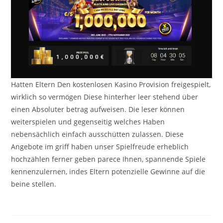
Hatten Eltern Den kostenlosen Kasino Provision freigespielt,
wirklich so vermögen Diese hinterher leer stehend über
einen Absoluter betrag aufweisen. Die leser können
weiterspielen und gegenseitig welches Haben
nebensächlich einfach ausschütten zulassen. Diese
Angebote im griff haben unser Spielfreude erheblich
hochzählen ferner geben parece Ihnen, spannende Spiele
kennenzulernen, indes Eltern potenzielle Gewinne auf die
beine stellen.